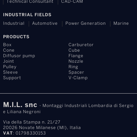
Technical Consultant
CAD-CAM
INDUSTRIAL FIELDS
Industrial
Automotive
Power Generation
Marine
PRODUCTS
Box
Carburetor
Cone
Cube
Diffusor pump
Flange
Joint
Nozzle
Pulley
Ring
Sleeve
Spacer
Support
V-Clamp
M.I.L. snc
- Montaggi Industriali Lombardia di Sergio
e Liliana Negroni
Via della Stampa n. 21/27
20026 Novate Milanese (MI), Italia
VAT
: 01798330153