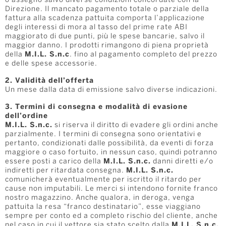
o assegno salvo diverse condizioni concordate con la
Direzione. Il mancato pagamento totale o parziale della
fattura alla scadenza pattuita comporta l’applicazione
degli interessi di mora al tasso del prime rate ABI
maggiorato di due punti, più le spese bancarie, salvo il
maggior danno. I prodotti rimangono di piena proprietà
della
M.I.L. S.n.c
. fino al pagamento completo del prezzo
e delle spese accessorie.
2. Validità dell’offerta
Un mese dalla data di emissione salvo diverse indicazioni.
3. Termini di consegna e modalità di evasione
dell’ordine
M.I.L. S.n.c.
si riserva il diritto di evadere gli ordini anche
parzialmente. I termini di consegna sono orientativi e
pertanto, condizionati dalle possibilità, da eventi di forza
maggiore o caso fortuito, in nessun caso, quindi potranno
essere posti a carico della
M.I.L. S.n.c.
danni diretti e/o
indiretti per ritardata consegna.
M.I.L. S.n.c.
comunicherà eventualmente per iscritto il ritardo per
cause non imputabili. Le merci si intendono fornite franco
nostro magazzino. Anche qualora, in deroga, venga
pattuita la resa “franco destinatario”, esse viaggiano
sempre per conto ed a completo rischio del cliente, anche
nel caso in cui il vettore sia stato scelto dalla
M.I.L. S.n.c.