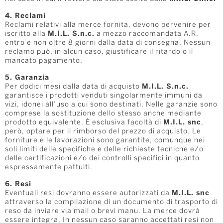
4. Reclami
Reclami relativi alla merce fornita, devono pervenire per
iscritto alla
M.I.L. S.n.c.
a mezzo raccomandata A.R.
entro e non oltre 8 giorni dalla data di consegna. Nessun
reclamo può, in alcun caso, giustificare il ritardo o il
mancato pagamento.
5. Garanzia
Per dodici mesi dalla data di acquisto
M.I.L. S.n.c.
garantisce i prodotti venduti singolarmente immuni da
vizi, idonei all’uso a cui sono destinati. Nelle garanzie sono
comprese la sostituzione dello stesso anche mediante
prodotto equivalente. È esclusiva facoltà di
M.I.L. snc
,
però, optare per il rimborso del prezzo di acquisto. Le
forniture e le lavorazioni sono garantite, comunque nei
soli limiti delle specifiche e delle richieste tecniche e/o
delle certificazioni e/o dei controlli specifici in quanto
espressamente pattuiti.
6. Resi
Eventuali resi dovranno essere autorizzati da
M.I.L. snc
attraverso la compilazione di un documento di trasporto di
reso da inviare via mail o brevi manu. La merce dovrà
essere integra. In nessun caso saranno accettati resi non