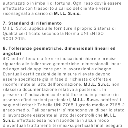
autorizzati o in imballi di fortuna. Ogni reso dovrà essere
effettuato con trasporto a carico del cliente e verrà
riconsegnato a carico di
M.I.L. S.n.c.
7. Standard di riferimento
M.I.L. S.n.c. applica alle forniture il proprio Sistema di
Qualità certificato secondo la Norma UNI EN ISO
9001:2015.
8. Tolleranze geometriche, dimensionali lineari ed
angolari
il Cliente è tenuto a fornire indicazioni chiare e precise
riguardo alle tolleranze geometriche, dimensionali lineari
ed angolari da applicare per le lavorazioni a disegno.
Eventuali certificazioni delle misure rilevate devono
essere specificate già in fase di richiesta d’offerta e
riconfermate all’atto dell’ordinazione.
M.I.L. S.n.c.
non
rilascerà documentazione relativa a posteriori. In
presenza d’indicazioni contraddittorie od imprecise o in
assenza d’indicazioni particolari,
M.I.L. S.n.c.
adotterà i
seguenti criteri: Tabelle UNI 2768-1 grado medio e 2768-2
grado medio. Tali parametri s’intendono validi per lo stato
di lavorazione esistente all’atto dei controlli che
M.I.L.
S.n.c.
effettua; essa non risponderà in alcun modo
d’eventuali trattamenti termici/superficiali finali eseguiti